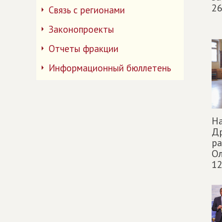
26
Связь с регионами
Законопроекты
Отчеты фракции
Информационный бюллетень
Н
Д
ра
Ол
12