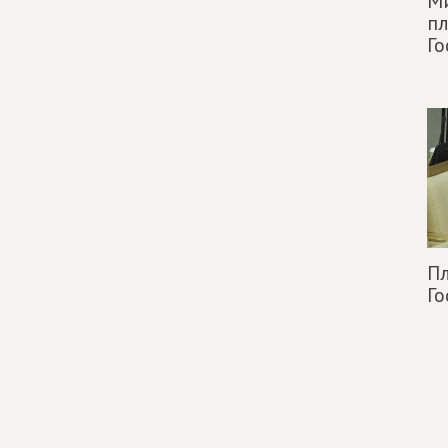
М
п
Го
Пл
Го