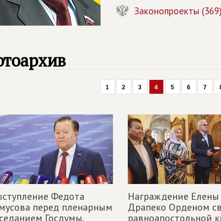
Законопроекты (369
отоархив
1
2
3
4
5
6
7
ыступление Федота
Награждение Елены
мусова перед пленарным
Драпеко Орденом с
седанием Госдумы,
равноапостольной к