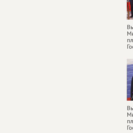
Вы
М
п
Го
Вы
М
п
Го