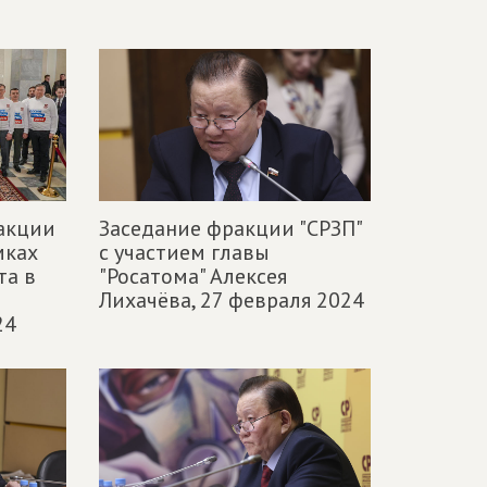
акции
Заседание фракции "СРЗП"
мках
с участием главы
та в
"Росатома" Алексея
Лихачёва,
27 февраля 2024
24