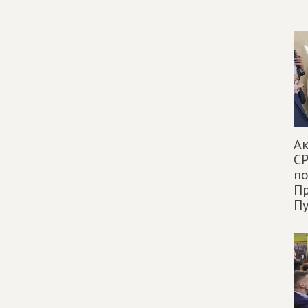
Ак
СР
п
Пр
Пу