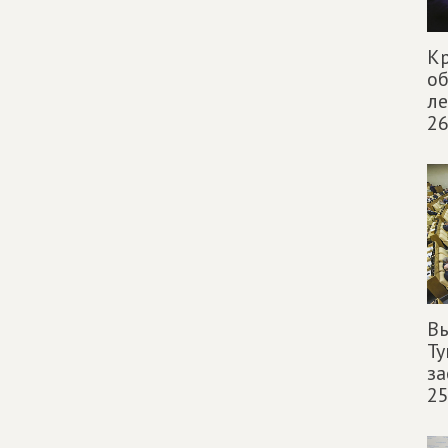
Кр
об
ле
26
В
Ту
за
25