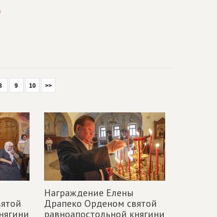
)
8
9
10
>>
Награждение Елены
вятой
Драпеко Орденом святой
нягини
равноапостольной княгини