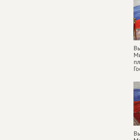
Вы
М
п
Го
Вы