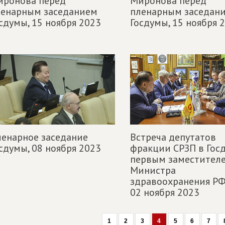
иронова перед
Миронова перед
ленарным заседанием
пленарным заседан
сдумы,
15 ноября 2023
Госдумы,
15 ноября 
енарное заседание
Встреча депутатов
сдумы,
08 ноября 2023
фракции СРЗП в Госд
первым заместител
Министра
здравоохранения РФ
02 ноября 2023
1
2
3
4
5
6
7