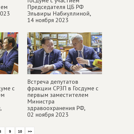
Госдуме с участием
ием
Председателя ЦБ РФ
2023
Эльвиры Набиуллиной,
14 ноября 2023
Встреча депутатов
уме с
фракции СРЗП в Госдуме с
ем
первым заместителем
Министра
,
здравоохранения РФ,
02 ноября 2023
8
9
10
>>