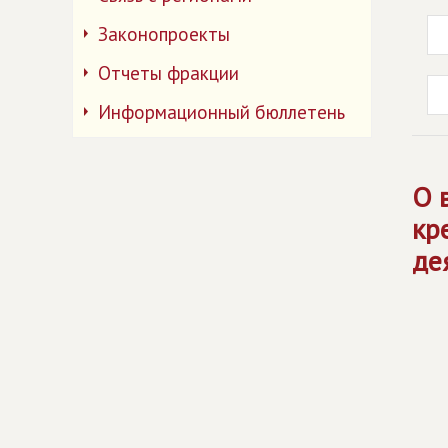
Законопроекты
Отчеты фракции
Информационный бюллетень
О 
кр
де