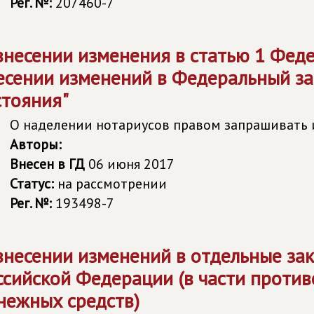
Рег. №:
207460-7
внесении изменения в статью 1 Феде
есении изменений в Федеральный за
стояния"
О наделении нотариусов правом запрашиват
Авторы:
Внесен в ГД
06 июня 2017
Статус:
на рассмотрении
Рег. №:
193498-7
внесении изменений в отдельные за
ссийской Федерации (в части проти
нежных средств)