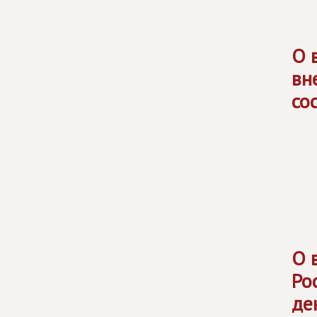
О 
вн
со
О 
Ро
де