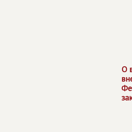
О 
вн
Фе
за