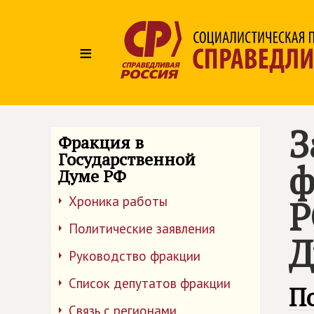
≡
З
Фракция в
Государственной
ф
Думе РФ
Хроника работы
Р
Политические заявления
Д
Руководство фракции
Список депутатов фракции
По
Связь с регионами