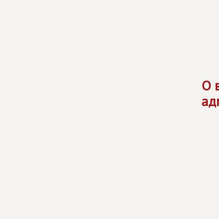
О 
ад